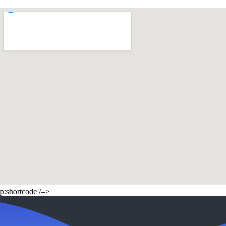
p:shortcode /–>